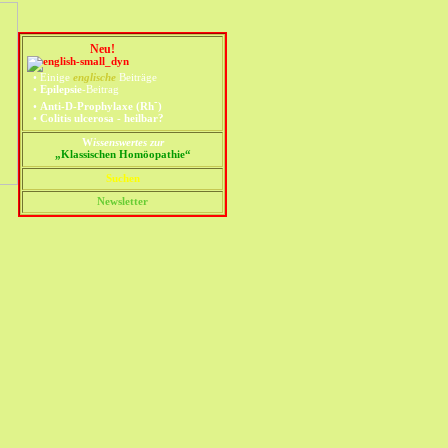
Neu!
•
Einige
englische
Beiträge
•
Epilepsie
-Beitrag
-
•
Anti-D-Prophylaxe (Rh
)
•
Colitis ulcerosa - heilbar?
W
issenswertes zur
„Klassischen Homöopathie“
Suchen
Newsletter